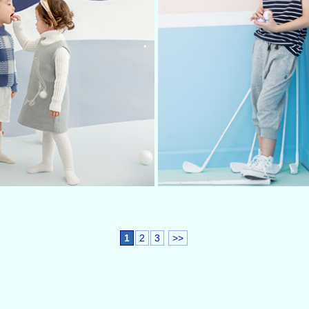
1
2
3
>>