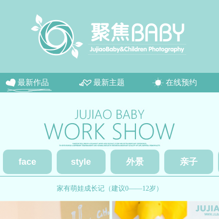
最新作品
最新主题
在线预约
face
style
外景
亲子
家有萌娃成长记（建议0——12岁）